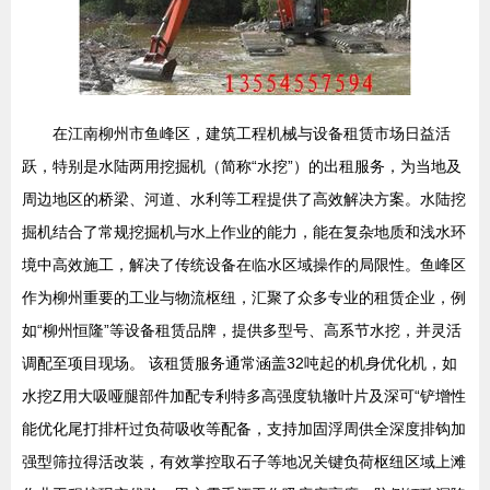
在江南柳州市鱼峰区，建筑工程机械与设备租赁市场日益活
跃，特别是水陆两用挖掘机（简称“水挖”）的出租服务，为当地及
周边地区的桥梁、河道、水利等工程提供了高效解决方案。水陆挖
掘机结合了常规挖掘机与水上作业的能力，能在复杂地质和浅水环
境中高效施工，解决了传统设备在临水区域操作的局限性。鱼峰区
作为柳州重要的工业与物流枢纽，汇聚了众多专业的租赁企业，例
如“柳州恒隆”等设备租赁品牌，提供多型号、高系节水挖，并灵活
调配至项目现场。 该租赁服务通常涵盖32吨起的机身优化机，如
水挖Z用大吸哑腿部件加配专利特多高强度轨辙叶片及深可“铲增性
能优化尾打排杆过负荷吸收等配备，支持加固浮周供全深度排钩加
强型筛拉得活改装，有效掌控取石子等地况关键负荷枢纽区域上滩